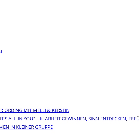
N
TER ORDING MIT MELLI & KERSTIN
 IT’S ALL IN YOU“ – KLARHEIT GEWINNEN, SINN ENTDECKEN, ERF
MEN IN KLEINER GRUPPE