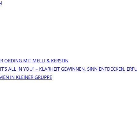
N
TER ORDING MIT MELLI & KERSTIN
 IT’S ALL IN YOU“ – KLARHEIT GEWINNEN, SINN ENTDECKEN, ERF
MEN IN KLEINER GRUPPE