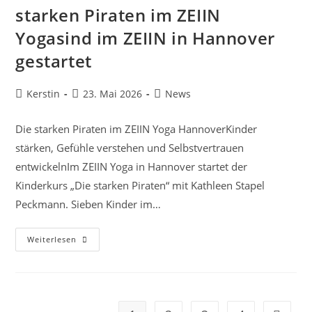
starken Piraten im ZEIIN
Yogasind im ZEIIN in Hannover
gestartet
Beitrags-
Beitrag
Beitrags-
Kerstin
23. Mai 2026
News
Autor:
veröffentlicht:
Kategorie:
Die starken Piraten im ZEIIN Yoga HannoverKinder
stärken, Gefühle verstehen und Selbstvertrauen
entwickelnIm ZEIIN Yoga in Hannover startet der
Kinderkurs „Die starken Piraten“ mit Kathleen Stapel
Peckmann. Sieben Kinder im…
Kinderkurs
Weiterlesen
Hannover:
Die
Starken
Piraten
Im
ZEIIN
Yogasind