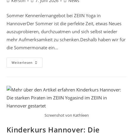
Beitrags-
Beitrag
Beitrags-
Kerstin
7. Juni 2026
News
Autor:
veröffentlicht:
Kategorie:
Sommer Kennenlernangebot bei ZEIIN Yoga in
HannoverDer Sommer ist die perfekte Zeit, etwas Neues
auszuprobieren, durchzuatmen und sich selbst wieder
mehr Aufmerksamkeit zu schenken.Deshalb haben wir für
die Sommermonate ein…
Sommer
Weiterlesen
Kennelernangebot
Im
ZEIIN
Yoga
Hannover
Screenshot von Kathleen
Kinderkurs Hannover: Die