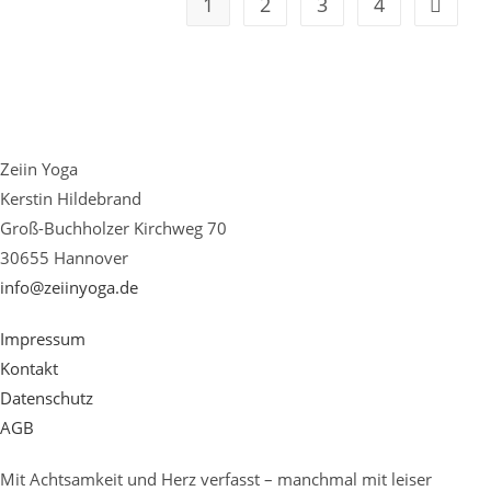
1
2
3
4
Zur näc
Im
ZEIIN
In
Hannover
Gestartet
Zeiin Yoga
Kerstin Hildebrand
Groß-Buchholzer Kirchweg 70
30655 Hannover
info@zeiinyoga.de
Impressum
Kontakt
Datenschutz
AGB
Mit Achtsamkeit und Herz verfasst – manchmal mit leiser